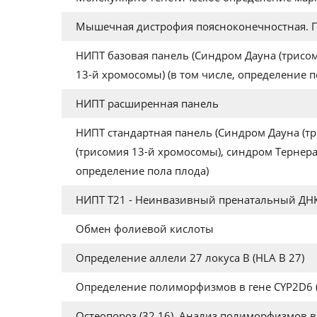
Мышечная дистрофия поясноконечностная. Пои
НИПТ базовая панель (Синдром Дауна (трисом
13-й хромосомы) (в том числе, определение п
НИПТ расширенная панель
НИПТ стандартная панель (Синдром Дауна (тр
(трисомия 13-й хромосомы), синдром Тернера
определение пола плода)
НИПТ Т21 - Неинвазивный пренатальный ДНК 
Обмен фолиевой кислоты
Определение аллели 27 локуса В (HLA B 27)
Определение полиморфизмов в гене CYP2D6 (
Остеопороз (32.16). Анализ полиморфизмов в