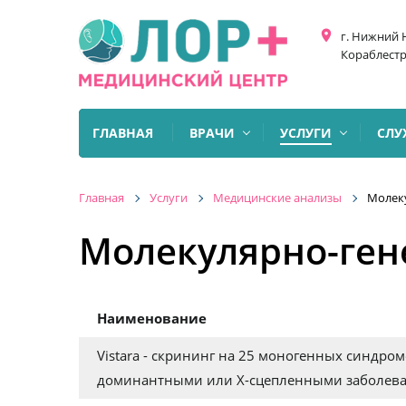
place
г. Нижний 
Кораблестр
ГЛАВНАЯ
ВРАЧИ
УСЛУГИ
СЛУ
Главная
Услуги
Медицинские анализы
Молеку
Молекулярно-ген
Наименование
Vistara - скрининг на 25 моногенных синдро
доминантными или Х-сцепленными заболев