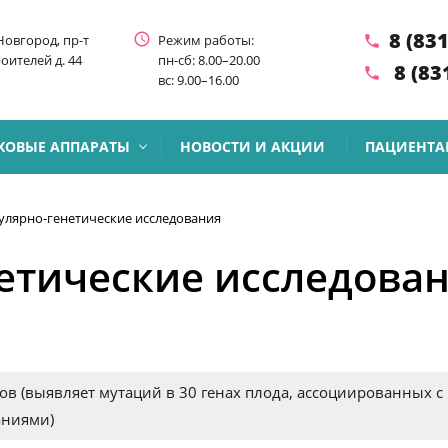
8 (83
access_time
Новгород, пр-т
Режим работы:
phone
оителей д. 44
пн-сб: 8.00–20.00
8 (83
phone
вс: 9.00–16.00
ХОВЫЕ АППАРАТЫ
НОВОСТИ И АКЦИИ
ПАЦИЕНТА
лярно-генетические исследования
етические исследова
мов (выявляет мутаций в 30 генах плода, ассоциированных с
аниями)