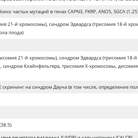
ск частых мутаций в генах CAPN3, FKRP, ANO5, SGCA (1.25
ия 21-й хромосомы), синдром Эдвардса (трисомия 18-й хро
ола плода)
исомия 21-й хромосомы), синдром Эдвардса (трисомия 18-й
, синдром Клайнфельтера, трисомия Х-хромосомы, дисомия Y 
скрининг на синдром Дауна (в том числе, определение пол
38.5)
 гене рецептора витамина Д (VDR) и кальцитонина (CALCR)