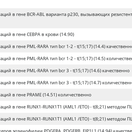
аций в гене BCR-ABL варианта р230, вызывающих резистен
ций в гене CEBPA в крови (14.90)
й в гене PML-RARA тип bcr 1-2 - t(15;17) (14.4) качественн
ий в гене PML-RARA тип bcr 1-2 - t(15;17) (14.5) количеств
й в гене PML-RARA тип bcr 3 - t(15;17) (14.6) качественно
ий в гене PML-RARA тип bcr 3 - t(15;17) (14.7) количествен
аций в гене PRAME (14.51) количественно
ций в гене RUNX1-RUNX1T1 (AML1 /ETO) - t(8;21) методом ПЦ
ций в гене RUNX1-RUNX1T1 (AML1 /ETO) - t(8;21) методом ПЦ
еров эозинофилии PDGFRA, PDGFRB, FIP1L1 (14.94) качеств