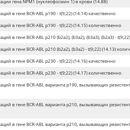
ции гена NPM1 (нуклеофосмин 1) в крови (14.88)
ий в гене BCR-ABL p190 - t(9;22) (14.14) качественно
ий в гене BCR-ABL p190 - t(9;22) (14.15) количественно
 в гене BCR-ABL p210 (b2a2), (b3a2), (b3a3), (b2a3) - t(9;22
й в гене BCR-ABL p210 (b2a2), (b3a2) - t(9;22) (14.13) коли
ий в гене BCR-ABL p230 - t(9;22) (14.16) качественно
ий в гене BCR-ABL p230 - t(9;22) (14.17) количественно
аций в гене BCR-ABL варианта р190, вызывающих резистен
аций в гене BCR-ABL варианта р210, вызывающих резистен
аций в гене BCR-ABL варианта р210, вызывающих резистен