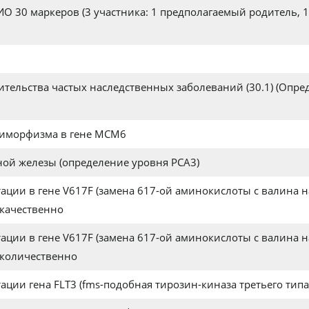
ИО 30 маркеров (3 участника: 1 предполагаемый родитель, 1
тельства частых наследственных заболеваний (30.1) (Опре
лиморфизма в гене МСМ6
ной железы (определение уровня PCA3)
ции в гене V617F (замена 617-ой аминокислоты с валина н
 качественно
ции в гене V617F (замена 617-ой аминокислоты с валина н
) количественно
ции гена FLT3 (fms-подобная тирозин-киназа третьего типа)