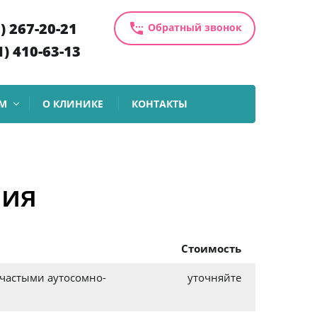
1) 267-20-21
settings_phone
Обратный звонок
1) 410-63-13
М
О КЛИНИКЕ
КОНТАКТЫ
ния
Стоимость
 частыми аутосомно-
уточняйте