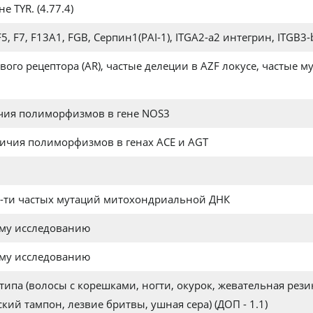
 TYR. (4.77.4)
, F7, F13A1, FGB, Серпин1(PAI-1), ITGA2-a2 интегрин, ITGB3
го рецептора (AR), частые делеции в AZF локусе, частые мут
ичия полиморфизмов в гене NOS3
личия полиморфизмов в генах ACE и AGT
2-ти частых мутаций митохондриальной ДНК
ому исследованию
ому исследованию
ипа (волосы с корешками, ногти, окурок, жевательная резинк
кий тампон, лезвие бритвы, ушная сера) (ДОП - 1.1)