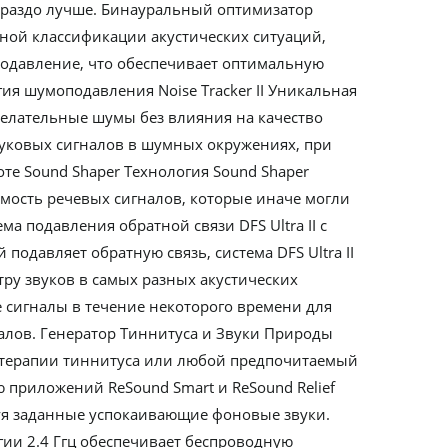
гораздо лучше. Бинауральный оптимизатор
ной классификации акустических ситуаций,
одавление, что обеспечивает оптимальную
ия шумоподавления Noise Tracker II Уникальная
желательные шумы без влияния на качество
вуковых сигналов в шумных окружениях, при
оте Sound Shaper Технология Sound Shaper
мость речевых сигналов, которые иначе могли
а подавления обратной связи DFS Ultra II с
давляет обратную связь, система DFS Ultra II
тру звуков в самых разных акустических
сигналы в течение некоторого времени для
налов. Генератор Тиннитуса и Звуки Природы
 терапии тиннитуса или любой предпочитаемый
ю приложений ReSound Smart и ReSound Relief
зуя заданные успокаивающие фоновые звуки.
гии 2.4 Ггц обеспечивает беспроводную