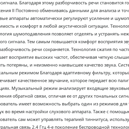
сигнала. Благодаря этому разборчивость речи становится 
ения II Постоянно обмениваясь данными для анализа и точ
вые аппараты автоматически регулируют усиление и шумоп
мость и комфорт в любой акустической ситуации. Технолог
логия шумоподавления позволяет отделять и устранять не
ого сигнала. Тем самым повышается комфорт восприятия з
разборчивость речи сохраняется. Технология сжатия по част
ает восприятие высоких частот, обеспечивая четкую слыши
ть потеряны, и неизменно наивысшее качество звука. Систем
альным режимом Благодаря адаптивному фильтру, который по
ечивает качественное звучание, которое передает всю пали
циях. Музыкальный режим анализирует входящие звуковые 
ения обратной связи, отличая ее от других тональных сиг
ователь имеет возможность выбрать один из режимов для
ук во время настройки слухового аппарата. Также с помощь
ователь сам может управлять терапией тиннитуса, исполь
ральная связь 2.4 Ггц 4-е поколение беспроводной техноло