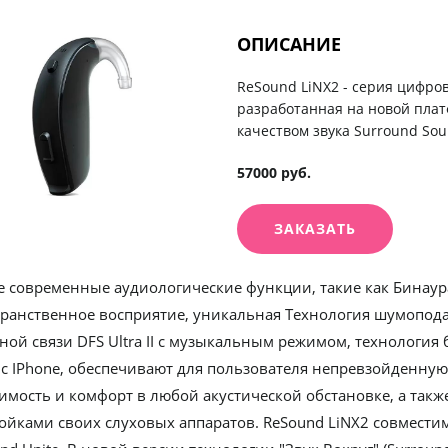
ОПИСАНИЕ
ReSound LiNX2 - серия цифро
разработанная на новой пла
качеством звука Surround Soun
57000 руб.
ЗАКАЗАТЬ
 современные аудиологические функции, такие как Бинаура
ранственное восприятие, уникальная Технология шумоподавл
ной связи DFS Ultra II с музыкальным режимом, технология
 с IPhone, обеспечивают для пользователя непревзойденну
мость и комфорт в любой акустической обстановке, а такж
ойками своих слуховых аппаратов. ReSound LiNX2 совмести