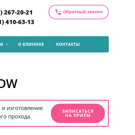
1) 267-20-21
settings_phone
Обратный звонок
1) 410-63-13
М
О КЛИНИКЕ
КОНТАКТЫ
-DW
 и изготовление
ЗАПИСАТЬСЯ
НА ПРИЁМ
го прохода.