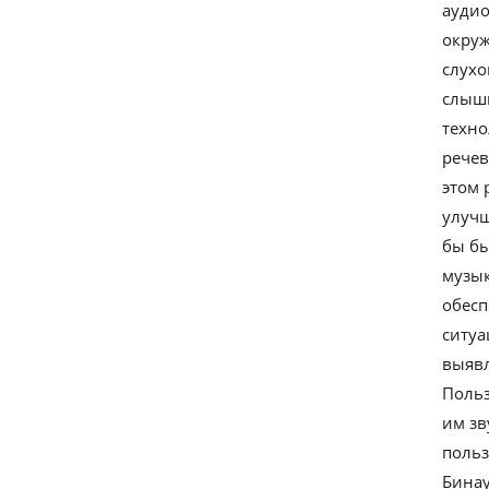
аудио
окруж
слухо
слыши
техно
речев
этом 
улучш
бы бы
музык
обесп
ситуа
выявл
Польз
им зв
польз
Бинау