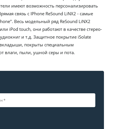
атели имеют возможность персонализировать
ямая связь с IPhone ReSound LiNX2 - самые
hone". Весь модельный ряд ReSound LiNX2
или iPod touch, они работают в качестве стерео-
диокниг и т.д. Защитное покрытие iSolate
 и вкладыши, покрыты специальным
т влаги, пыли, ушной серы и пота.