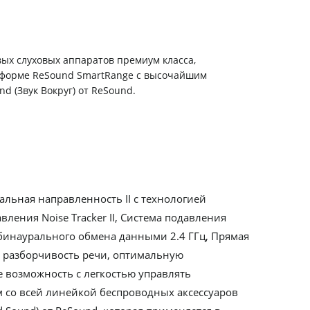
вых слуховых аппаратов премиум класса,
тформе ReSound SmartRange с высочайшим
d (Звук Вокруг) от ReSound.
льная направленность II с технологией
ения Noise Tracker II, Система подавления
 бинаурального обмена данными 2.4 ГГц, Прямая
ю разборчивость речи, оптимальную
е возможность с легкостью управлять
м со всей линейкой беспроводных аксессуаров