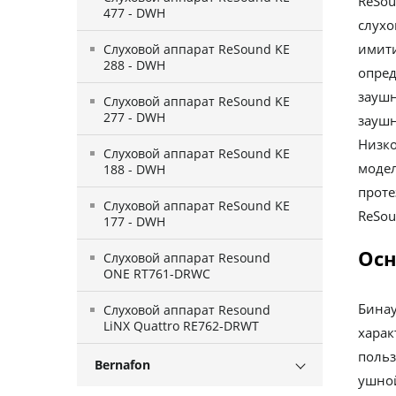
ReSou
477 - DWH
слухо
имити
Слуховой аппарат ReSound KE
288 - DWH
опред
заушн
Слуховой аппарат ReSound KE
277 - DWH
заушн
Низко
Слуховой аппарат ReSound KE
модел
188 - DWH
проте
Слуховой аппарат ReSound KE
ReSou
177 - DWH
Осн
Слуховой аппарат Resound
ONE RT761-DRWC
Бинау
Слуховой аппарат Resound
LiNX Quattro RE762-DRWT
харак
польз
Bernafon
ушной