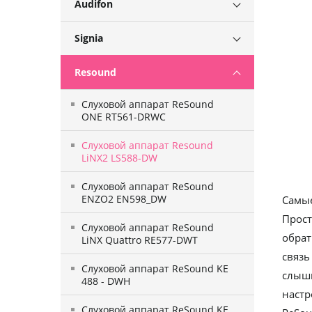
Audifon
Signia
Resound
Слуховой аппарат ReSound
ONE RT561-DRWC
Слуховой аппарат Resound
LiNX2 LS588-DW
Слуховой аппарат ReSound
ENZO2 EN598_DW
Самые
Прост
Слуховой аппарат ReSound
обрат
LiNX Quattro RE577-DWT
связь
Слуховой аппарат ReSound KE
слыши
488 - DWH
настр
Слуховой аппарат ReSound KE