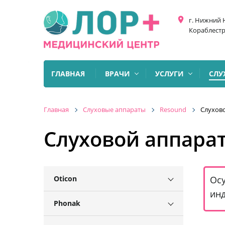
place
г. Нижний 
Кораблестр
ГЛАВНАЯ
ВРАЧИ
УСЛУГИ
СЛУ
Главная
Слуховые аппараты
Resound
Слухово
Слуховой аппарат
Oticon
Осу
инд
Phonak