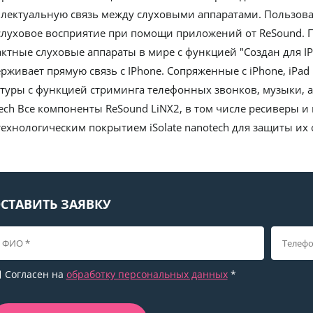
лектуальную связь между слуховыми аппаратами. Пользов
слуховое восприятие при помощи приложений от ReSound. Пр
ктные слуховые аппараты в мире с функцией "Создан для IP
рживает прямую связь с IPhone. Сопряженные с iPhone, iPad 
туры с функцией стриминга телефонных звонков, музыки, ау
ech Все компоненты ReSound LiNX2, в том числе ресиверы
ехнологическим покрытием iSolate nanotech для защиты их о
СТАВИТЬ ЗАЯВКУ
Согласен на
обработку персональных данных
*
lank