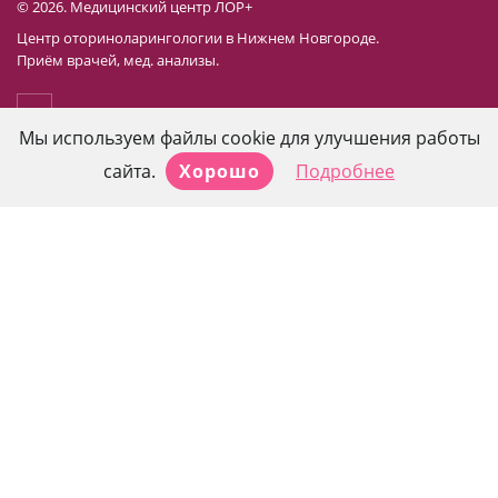
© 2026. Медицинский центр ЛОР+
Центр оториноларингологии в Нижнем Новгороде.
Приём врачей, мед. анализы.
Мы используем файлы cookie для улучшения работы
сайта.
Хорошо
Подробнее
Контактные данные
г. Нижний Новгород, пр-т Кораблестроителей д. 44
8 (831) 267-20-21
8 (831) 410-63-13
Режим работы: пн-сб: 8.00–20.00
вс: 9.00–16.00
lor-nn@mail.ru