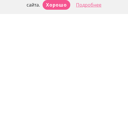
сайта.
Хорошо
Подробнее
Контактные данные
г. Нижний Новгород, пр-т Кораблестроителей д. 44
8 (831) 267-20-21
8 (831) 410-63-13
Режим работы: пн-сб: 8.00–20.00
вс: 9.00–16.00
lor-nn@mail.ru
Клиентам компании
О компании
Врачи
Услуги